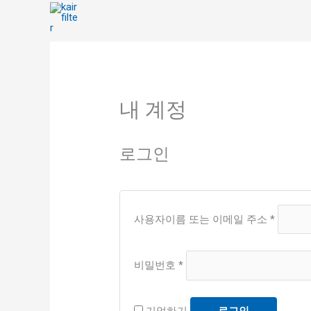
콘
텐
츠
필
필
로
수
수
건
항
항
너
내 계정
목
목
뛰
기
로그인
사용자이름 또는 이메일 주소
*
비밀번호
*
기억하기
로그인