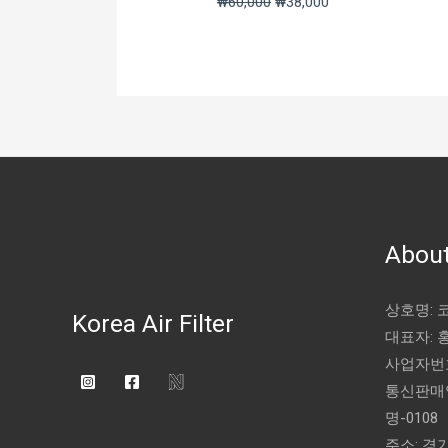
₩
60,000
₩
38,000
About
상호명:
Korea Air Filter
대표자: 
사업자번호:
통신판매업
명-0108
주소: 경