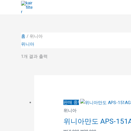
콘
텐
츠
로
건
홈
/ 위니아
너
위니아
뛰
1개 결과 출력
기
원
현
래
재
가
가
격:
격:
판매 중!
₩60,000.
₩38,000.
위니아
위니아만도 APS-151