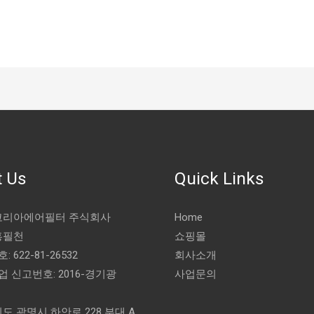
 Us
Quick Links
 코리아에어필터 주식회사
Home
홍필천
쇼핑몰
 622-81-26532
회사소개
 신고번호: 2016-경기광
사업문의
기도 광명시 하안로 228 부대 A