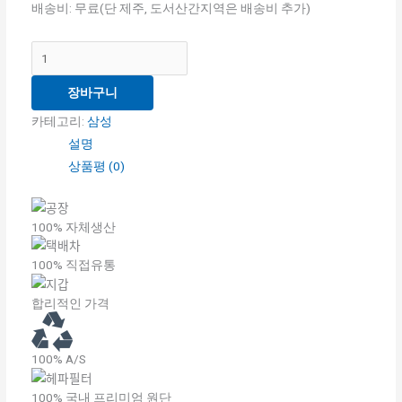
트
배송비: 무료(단 제주, 도서산간지역은 배송비 추가)
수
량
장바구니
카테고리:
삼성
설명
상품평 (0)
100% 자체생산
100% 직접유통
합리적인 가격
100% A/S
100% 국내 프리미엄 원단