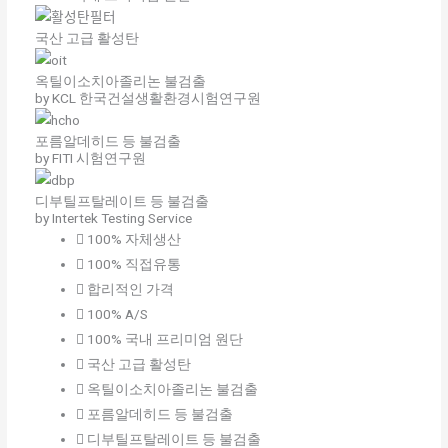
국산 고급 활성탄
옥틸이소치아졸리논 불검출
by KCL 한국건설생활환경시험연구원
포름알데히드 등 불검출
by FITI 시험연구원
디부틸프탈레이트 등 불검출
by Intertek Testing Service
100% 자체생산
100% 직접유통
합리적인 가격
100% A/S
100% 국내 프리미엄 원단
국산 고급 활성탄
옥틸이소치아졸리논 불검출
포름알데히드 등 불검출
디부틸프탈레이트 등 불검출