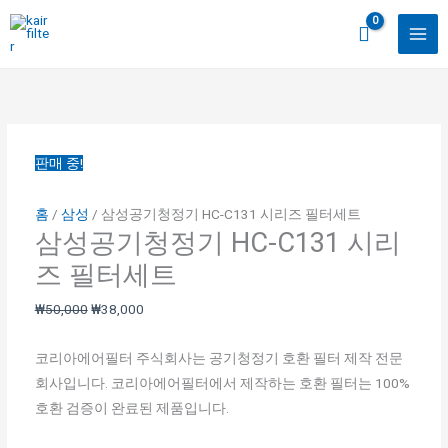
콘
텐
츠
삼
원
현
원
원
원
현
현
현
로
성
래
재
래
래
래
재
재
재
건
공
가
가
가
가
가
가
가
가
너
기
격:
격:
격:
격:
격:
격:
격:
격:
뛰
판매 중!
청
₩50,000.
₩38,000.
₩40,000.
₩40,000.
₩40,000.
₩30,000.
₩30,000.
₩38,000.
기
정
홈
/
삼성
/ 삼성공기청정기 HC-C131 시리즈 필터세트
기
삼성공기청정기 HC-C131 시리
HC-
즈 필터세트
C131
시
₩
50,000
₩
38,000
리
즈
코리아에어필터 주식회사는 공기청정기 호환 필터 제작 전문
필
회사입니다. 코리아에어필터에서 제작하는 호환 필터는 100%
터
호환 검증이 완료된 제품입니다.
세