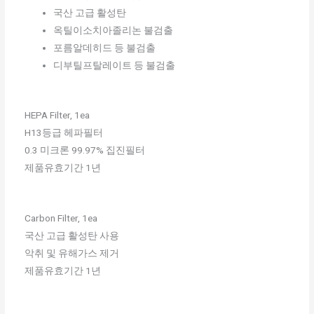
국산 고급 활성탄
옥틸이소치아졸리논 불검출
포름알데히드 등 불검출
디부틸프탈레이트 등 불검출
HEPA Filter, 1ea
H13등급 헤파필터
0.3 미크론 99.97% 집진필터
제품유효기간 1년
Carbon Filter, 1ea
국산 고급 활성탄 사용
악취 및 유해가스 제거
제품유효기간 1년