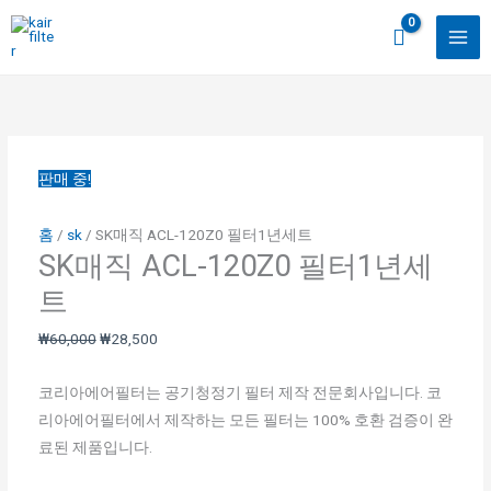
콘
텐
츠
SK
원
현
원
원
원
현
현
현
로
매
래
재
래
래
래
재
재
재
건
직
가
가
가
가
가
가
가
가
너
ACL-
격:
격:
격:
격:
격:
격:
격:
격:
뛰
판매 중!
120Z0
₩60,000.
₩28,500.
₩57,000.
₩78,000.
₩72,000.
₩44,000.
₩47,000.
₩48,000.
기
필
홈
/
sk
/ SK매직 ACL-120Z0 필터1년세트
터
SK매직 ACL-120Z0 필터1년세
1
트
년
세
₩
60,000
₩
28,500
트
수
코리아에어필터는 공기청정기 필터 제작 전문회사입니다. 코
량
리아에어필터에서 제작하는 모든 필터는 100% 호환 검증이 완
료된 제품입니다.